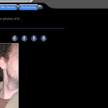
Mes favoris
Rechercher
photos d'irl...