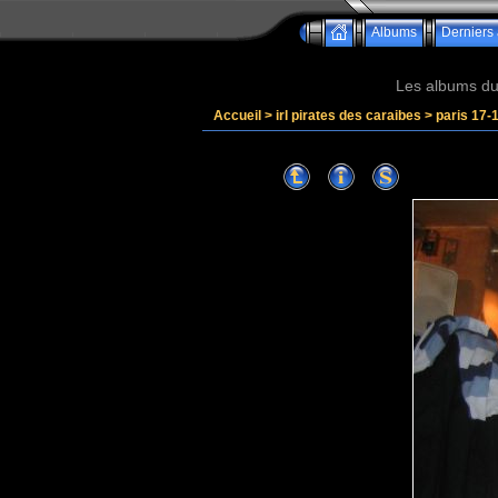
Albums
Derniers 
Les albums du 
Accueil
>
irl pirates des caraibes
>
paris 17-