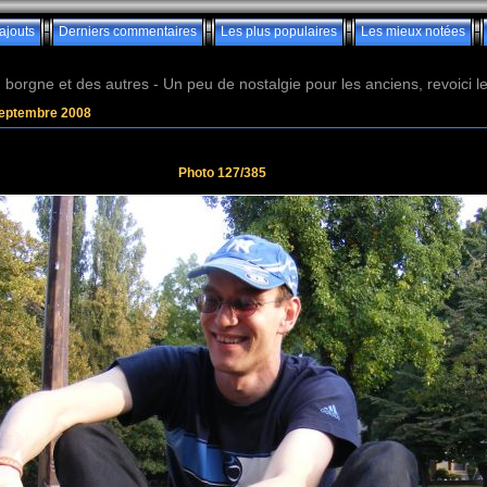
ajouts
Derniers commentaires
Les plus populaires
Les mieux notées
borgne et des autres - Un peu de nostalgie pour les anciens, revoici les 
septembre 2008
Photo 127/385