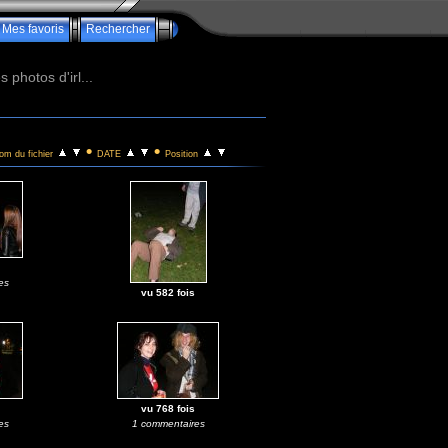
Mes favoris
Rechercher
photos d'irl...
•
•
om du fichier
DATE
Position
es
vu 582 fois
vu 768 fois
es
1 commentaires