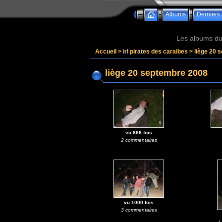
Albums
Derniers 
Les albums du 
Accueil
>
irl pirates des caraibes
>
liège 20 
liège 20 septembre 2008
vu 888 fois
2 commentaires
vu 1000 fois
3 commentaires