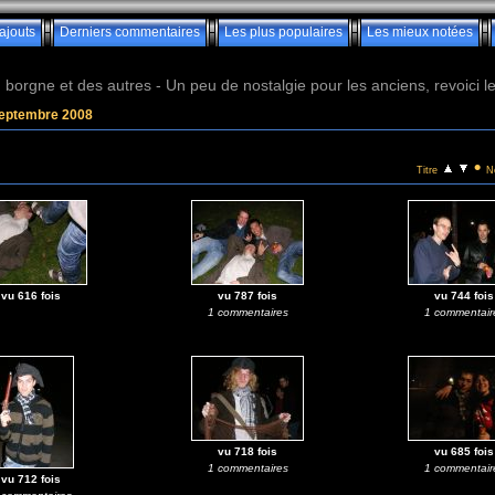
ajouts
Derniers commentaires
Les plus populaires
Les mieux notées
borgne et des autres - Un peu de nostalgie pour les anciens, revoici les 
septembre 2008
•
Titre
N
vu 616 fois
vu 787 fois
vu 744 fois
1 commentaires
1 commentair
vu 718 fois
vu 685 fois
1 commentaires
1 commentair
vu 712 fois