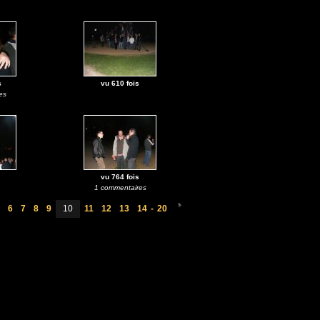
s
vu 610 fois
es
vu 764 fois
1 commentaires
6
7
8
9
10
11
12
13
14
-
20