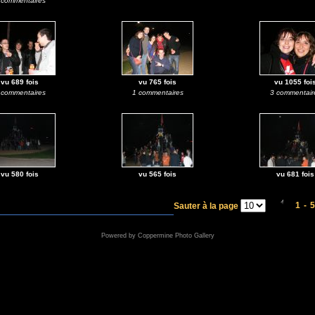
 commentaires
vu 689 fois
vu 765 fois
vu 1055 foi
 commentaires
1 commentaires
3 commentair
vu 580 fois
vu 565 fois
vu 681 fois
1
-
5
Sauter à la page
Powered by
Coppermine Photo Gallery