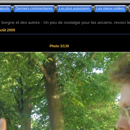
ajouts
Derniers commentaires
Les plus populaires
Les mieux notées
borgne et des autres - Un peu de nostalgie pour les anciens, revoici les 
 août 2009
Photo 3/130