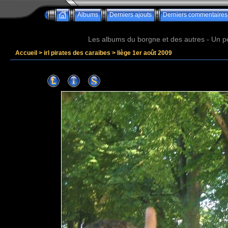
Albums
Derniers ajouts
Derniers commentaires
Les albums du borgne et des autres - Un peu 
Accueil
>
irl pirates des caraibes
>
liège 1er août 2009