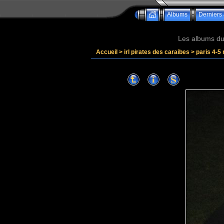
Albums
Derniers 
Les albums du 
Accueil
>
irl pirates des caraibes
>
paris 4-5