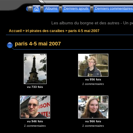
Albums
Derniers ajouts
Derniers commentaires
Les albums du borgne et des autres - Un peu 
Accueil
>
irl pirates des caraibes
>
paris 4-5 mai 2007
paris 4-5 mai 2007
vu 956 fois
1 commentaires
vu 733 fois
vu 946 fois
vu 966 fois
1 commentaires
1 commentaires