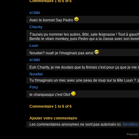
Commentaire 1 to 6 of 6
el bibi
Avec le bonnet Say Pedro
Charity
T'aurais pu nommer les autres, Bibi, sale feignasse ! Tout à gau
Benito le vilain monkey, puis Pedro qui a la classe avec son bonn
Luun
Noudwi? ouah je l'imaginais pas ainsi
el bibi
Euh Charity, je me doutais que tu finirais c'est pour ça que je me
Noudwi
Tu t'imaginais un mec avec une peau de loup sur la tête Luun ? :
Foxy
le chaispasqui c'est Olof
Commentaire 1 to 6 of 6
Ajouter votre commentaire
Les commentaires anonymes ne sont pas autorisés ici.
Identifiez
Powered